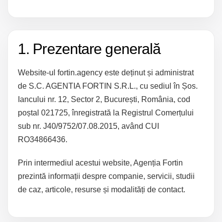
1. Prezentare generală
Website-ul
fortin.agency
este deținut și administrat
de
S.C. AGENTIA FORTIN S.R.L.
, cu sediul în Șos.
Iancului nr. 12, Sector 2, București, România, cod
poștal 021725, înregistrată la Registrul Comerțului
sub nr.
J40/9752/07.08.2015
, având
CUI
RO34866436
.
Prin intermediul acestui website, Agenția Fortin
prezintă informații despre companie, servicii, studii
de caz, articole, resurse și modalități de contact.