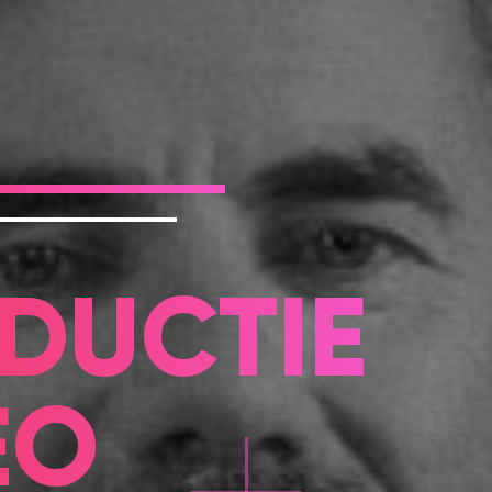
DUCTIE
EO