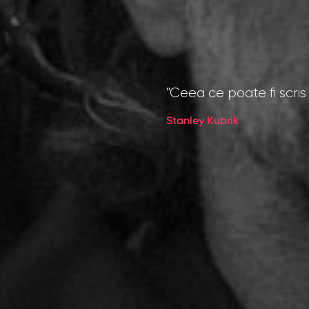
"Ceea ce poate fi scris 
Stanley Kubrik